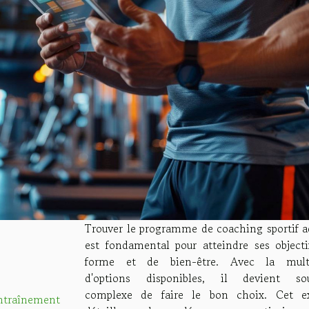
Trouver le programme de coaching sportif a
est fondamental pour atteindre ses objecti
forme et de bien-être. Avec la mult
d'options disponibles, il devient so
complexe de faire le bon choix. Cet e
entraînement