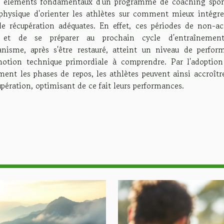
es éléments fondamentaux d'un programme de coaching sporti
 physique d'orienter les athlètes sur comment mieux intégre
e récupération adéquates. En effet, ces périodes de non-act
 et de se préparer au prochain cycle d'entraînemen
nisme, après s'être restauré, atteint un niveau de perfor
e notion technique primordiale à comprendre. Par l'adoption
nt les phases de repos, les athlètes peuvent ainsi accroître
upération, optimisant de ce fait leurs performances.