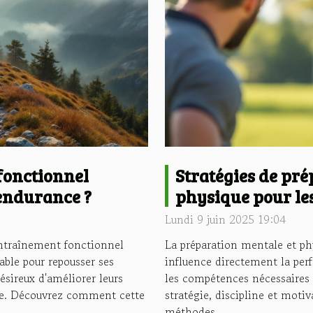
fonctionnel
Stratégies de pré
'endurance ?
physique pour les
rugby
Lundi 9 juin 2025 19:04
entraînement fonctionnel
La préparation mentale et ph
ble pour repousser ses
influence directement la perf
désireux d'améliorer leurs
les compétences nécessaires à
le. Découvrez comment cette
stratégie, discipline et motiv
méthodes...