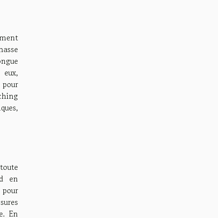
ement
masse
ongue
 eux,
e pour
ching
iques,
toute
nd en
s pour
sures
e. En