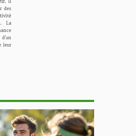
f. Il
r des
ivité
t. La
mance
 d'un
 leur