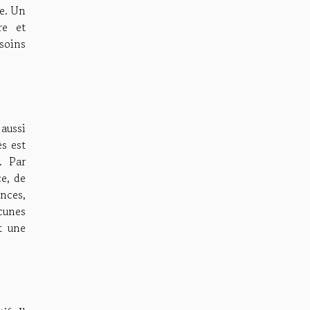
e. Un
re et
soins
aussi
s est
. Par
ce, de
nces,
cunes
t une