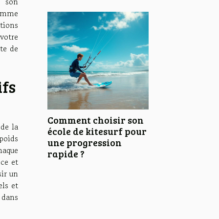
 son
ramme
ations
votre
ête de
ifs
Comment choisir son
de la
école de kitesurf pour
poids
une progression
haque
rapide ?
nce et
ir un
els et
 dans