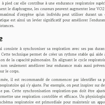
 à pied car elle contribue à une endurance respiratoire supér
cement le diaphragme, les coureurs peuvent augmenter leur VO2
aximal d'oxygène qu'un individu peut utiliser durant un e
tique est ainsi un levier significatif pour améliorer l'endura
istances.
e
i consiste à synchroniser sa respiration avec ses pas duran
ed. Cette technique permet de créer un rythme stable qui aide
tion de la capacité pulmonaire. En alignant le cycle respiratoi
t non seulement améliorer leur endurance mais aussi préveni
ur le corps.
thmée, il est recommandé de commencer par identifier sa p
espiratoire qui s'y ajuste. Par exemple, on peut inspirer sur d
 pas. Cette synchronisation respiration-pas doit être ajust
permettre une respiration contrôlée et efficace. Un physiologi
u schéma respiratoire est primordiale pour maintenir un appo