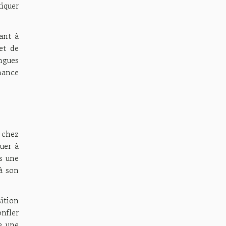
iquer
ant à
et de
ngues
mance
 chez
buer à
s une
à son
ition
onfler
e une