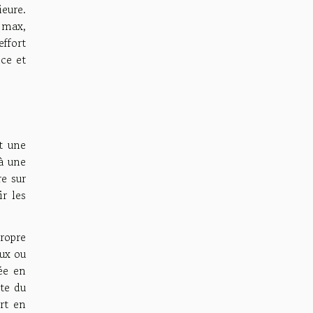
ieure.
 max,
ffort
nce et
t une
 à une
re sur
r les
ropre
eux ou
ée en
ste du
rt en