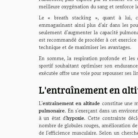
meilleure oxygénation du sang et renforce le
Le « breath stacking », quant à lui, co
emmagasinant ainsi plus d'air dans les p
seulement d'augmenter la capacité pulmonair
est recommandé de procéder à cet exercice s
technique et de maximiser les avantages.
En somme, la respiration profonde et les ex
sportif souhaitant optimiser son endurance
exécutée offre une voie pour repousser ses li
L'entraînement en alt
L'
entraînement en altitude
constitue une mé
pulmonaire
. En s'exerçant dans un environn
à un état d'
hypoxie
. Cette contrainte déc
nombre de globules rouges, amélioration de 
de l'efficience musculaire. Selon un cherch