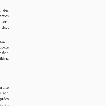
n des
asques
ettent
s doit
ux. Il
poxie
nsion
bles,
u'une
e son
ptées
et en