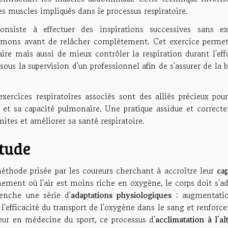
s muscles impliqués dans le processus respiratoire.
nsiste à effectuer des inspirations successives sans exp
oumons avant de relâcher complètement. Cet exercice perme
e mais aussi de mieux contrôler la respiration durant l'effor
ous la supervision d'un professionnel afin de s'assurer de la
ercices respiratoires associés sont des alliés précieux pour
 et sa capacité pulmonaire. Une pratique assidue et correct
mites et améliorer sa santé respiratoire.
itude
thode prisée par les coureurs cherchant à accroître leur
ca
ement où l'air est moins riche en oxygène, le corps doit s'a
lenche une série d'
adaptations physiologiques
: augmentati
l'efficacité du transport de l'oxygène dans le sang et renfor
eur en médecine du sport, ce processus d'
acclimatation à l'al