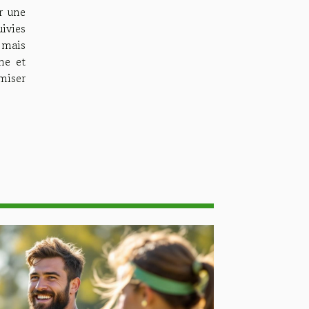
r une
uivies
 mais
me et
imiser