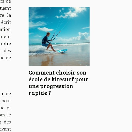
rs de
tuent
re la
écrit
ation
ement
notre
s des
que de
Comment choisir son
école de kitesurf pour
une progression
rapide ?
on de
 pour
ue et
pas le
n des
avant