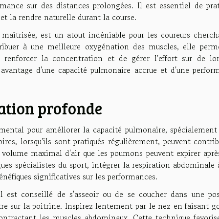
mance sur des distances prolongées. Il est essentiel de prat
t la rendre naturelle durant la course.
n maîtrisée, est un atout indéniable pour les coureurs cherch
ribuer à une meilleure oxygénation des muscles, elle perm
renforcer la concentration et de gérer l'effort sur de lo
er avantage d'une capacité pulmonaire accrue et d'une perfor
ration profonde
amental pour améliorer la capacité pulmonaire, spécialement
oires, lorsqu'ils sont pratiqués régulièrement, peuvent contri
le volume maximal d'air que les poumons peuvent expirer aprè
s spécialistes du sport, intégrer la respiration abdominale 
néfiques significatives sur les performances.
il est conseillé de s'asseoir ou de se coucher dans une pos
re sur la poitrine. Inspirez lentement par le nez en faisant g
contractant les muscles abdominaux. Cette technique favoris