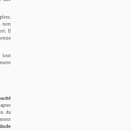
irer,
t non
t. Il
 bonne
 tout
ement
pacité
dapter
on du
cement
titude