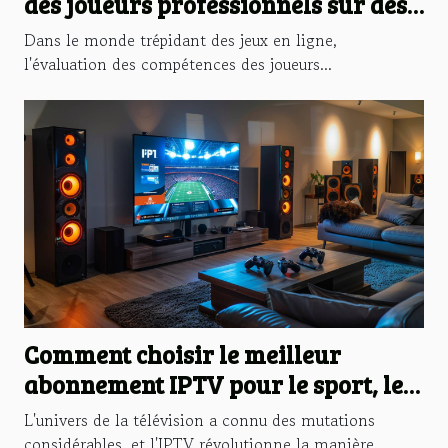
des joueurs professionnels sur des
jeux en ligne populaires
Dans le monde trépidant des jeux en ligne,
l'évaluation des compétences des joueurs...
Comment choisir le meilleur
abonnement IPTV pour le sport, les
films et les séries
L'univers de la télévision a connu des mutations
considérables, et l'IPTV révolutionne la manière...