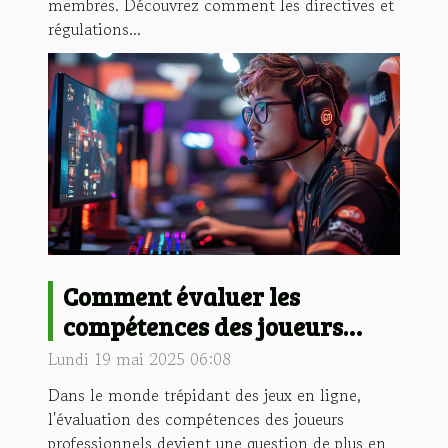
membres. Découvrez comment les directives et
régulations...
Comment évaluer les
compétences des joueurs
professionnels sur des jeux
Lundi 19 mai 2025 06:08
en ligne populaires
Dans le monde trépidant des jeux en ligne,
l'évaluation des compétences des joueurs
professionnels devient une question de plus en