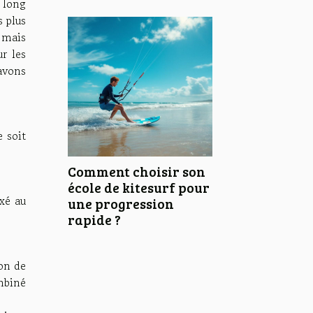
e long
s plus
 mais
ur les
avons
e soit
Comment choisir son
école de kitesurf pour
ixé au
une progression
rapide ?
lon de
ombiné