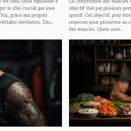
 est sans cesse repoussée à
La constitution des muscles 
ger le rôle crucial que joue
objectif visé par plusieurs 
d’hui, grâce aux progrès
sportif. Cet objectif, pour êt
éritable révolution. Des...
respecter pour permettre au c
des muscles. Quels sont...