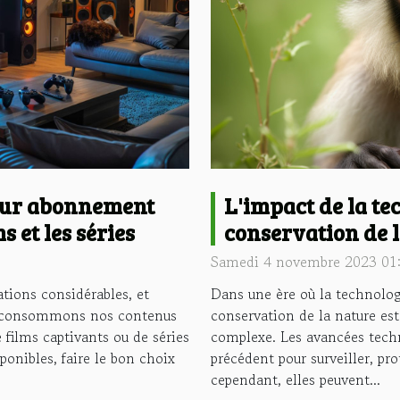
L'impact de la te
leur abonnement
conservation de 
s et les séries
Samedi 4 novembre 2023 01
Dans une ère où la technolog
ations considérables, et
conservation de la nature est 
s consommons nos contenus
complexe. Les avancées techn
de films captivants ou de séries
précédent pour surveiller, pr
sponibles, faire le bon choix
cependant, elles peuvent...